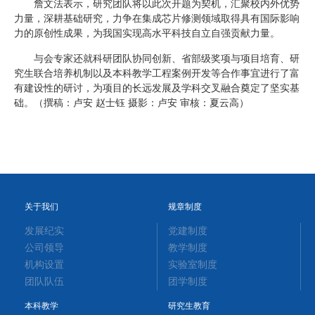
詹文法表示，研究团队将以此次开题为契机，汇聚校内外优势
力量，深耕基础研究，力争在集成芯片修测领域取得具有国际影响
力的原创性成果，为我国实现高水平科技自立自强贡献力量。
与会专家还就科研团队协同创新、省部级奖项与项目培育、研
究生联合培养机制以及本科教学工程案例开发等合作事宜进行了富
有建设性的研讨，为项目的长远发展及学科交叉融合奠定了坚实基
础。（撰稿：卢安 赵士钰 摄影：卢安 审核：夏云高）
关于我们
规章制度
发展纪实
党建制度
公司领导
教学制度
机构设置
实验室制度
团队队伍
团学制度
本科教学
研究生教育