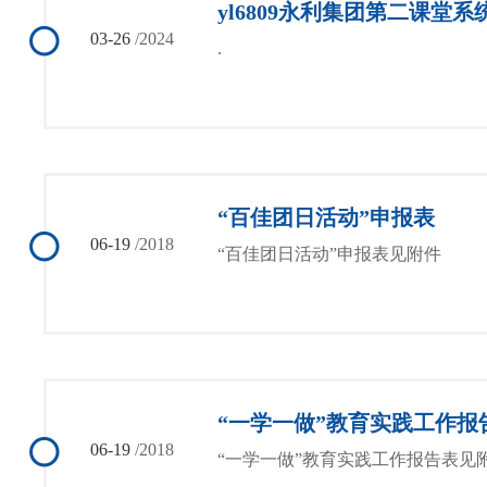
yl6809永利集团第二课堂
03-26
/2024
.
“百佳团日活动”申报表
06-19
/2018
“百佳团日活动”申报表见附件
“一学一做”教育实践工作报
06-19
/2018
“一学一做”教育实践工作报告表见