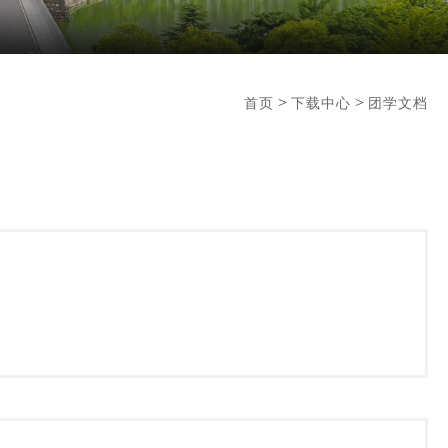
>
>
首页
下载中心
团学文档