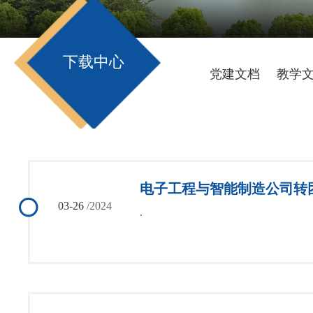
下载中心
党建文档
教学
电子工程与智能制造公司转
03-26
/2024
.