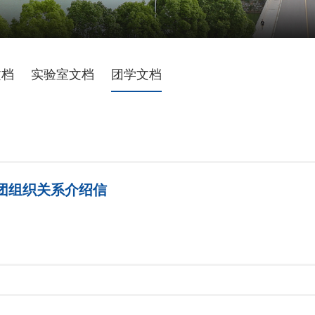
文档
实验室文档
团学文档
团组织关系介绍信