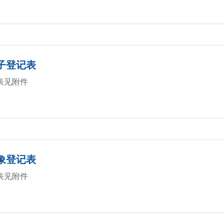
子登记表
表见附件
象登记表
表见附件