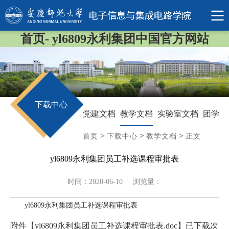
首页- yl6809永利集团中国官方网站
下载中心
党建文档
教学文档
实验室文档
团学文
>
>
>
首页
下载中心
教学文档
正文
yl6809永利集团员工补选课程审批表
时间：2020-06-10
浏览量：
yl6809永利集团员工补选课程审批表
附件【
yl6809永利集团员工补选课程审批表.doc
】已下载
次