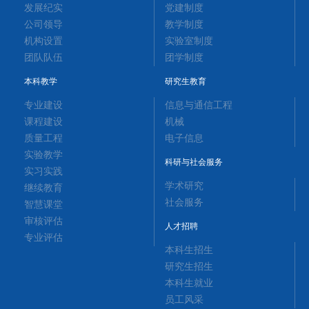
发展纪实
党建制度
公司领导
教学制度
机构设置
实验室制度
团队队伍
团学制度
本科教学
研究生教育
专业建设
信息与通信工程
课程建设
机械
质量工程
电子信息
实验教学
科研与社会服务
实习实践
学术研究
继续教育
社会服务
智慧课堂
审核评估
人才招聘
专业评估
本科生招生
研究生招生
本科生就业
员工风采