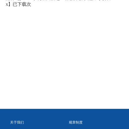
x
】已下载
次
关于我们
规章制度