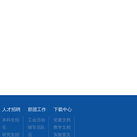
人才招聘
群团工作
下载中心
本科生招
工会活动
党建文档
生
辅导员队
教学文档
研究生招
伍
实验室文