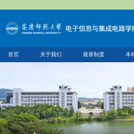
首页
关于我们
规章制度
本