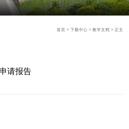
>
>
>
首页
下载中心
教学文档
正文
据申请报告