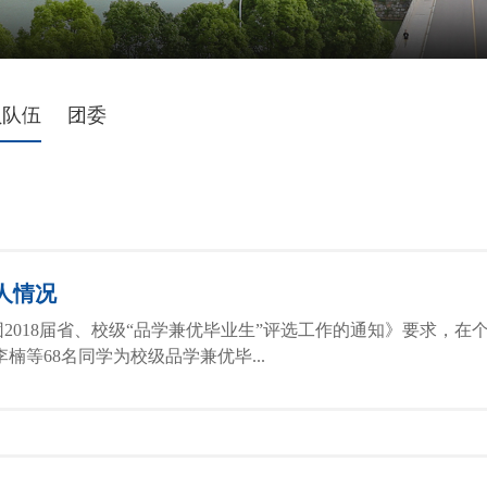
员队伍
团委
人情况
利集团2018届省、校级“品学兼优毕业生”评选工作的通知》要求
等68名同学为校级品学兼优毕...