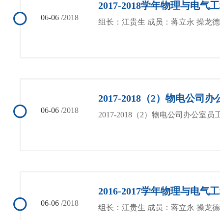
2017-2018学年物理与
06-06
/2018
组长：江贵生 成员：蒋立永 操龙德 
2017-2018（2）物电公
06-06
/2018
2017-2018（2）物电公司办公
2016-2017学年物理与
06-06
/2018
组长：江贵生 成员：蒋立永 操龙德 