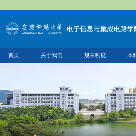
首页
关于我们
规章制度
本