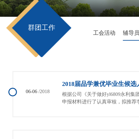
群团工作
工会活动
辅导
2018届品学兼优毕业生候选
06-06
/2018
根据公司《关于做好yl6809永
申报材料进行了认真审核，拟推荐李楠