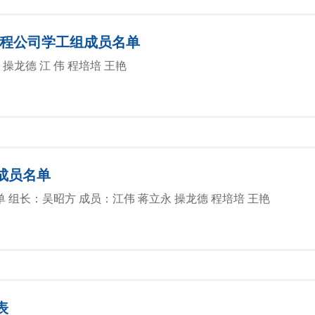
电气工程公司学工组成员名单
操龙德 江 伟 程培培 王艳
成员名单
物理与电气工程公司学工组成员名单 组长：吴昭方 成员：江伟 蒋立永 操龙德 程培培 王艳
表