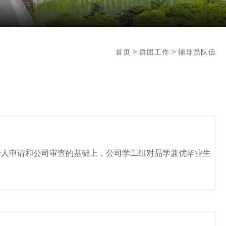
>
>
首页
群团工作
辅导员队伍
，在个人申请和公司审查的基础上，公司学工组对品学兼优毕业生