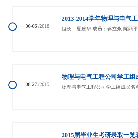
2013-2014学年物理与
06-06
/2018
组长：夏建华 成员：蒋立永 陈丽平 
物理与电气工程公司学工组
08-27
/2015
2015届毕业生考研录取一览