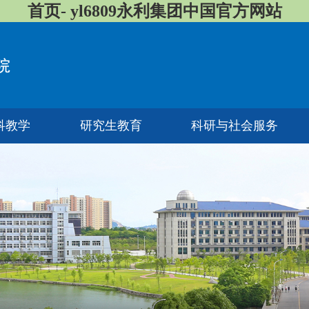
首页- yl6809永利集团中国官方网站
科教学
研究生教育
科研与社会服务